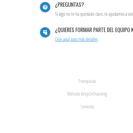
¿PREGUNTAS?

Si algo no te ha quedado claro, te ayudamos a sol
¿QUIERES FORMAR PARTE DEL EQUIPO 

Click aquí para más detalles
Franquicias
Método KeepOnTraininig
Servicios